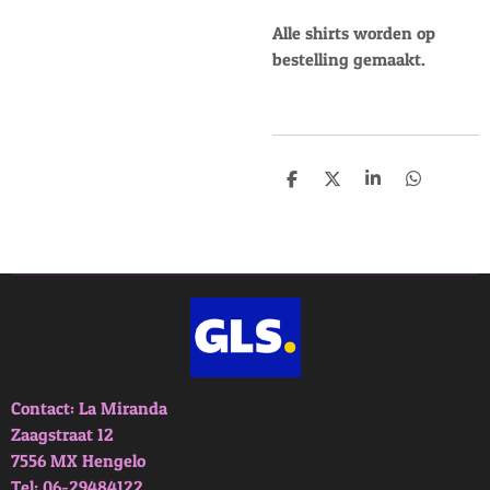
Alle shirts worden op
bestelling gemaakt.
D
D
S
D
e
e
h
e
l
e
a
l
e
l
r
e
n
e
n
Contact: La Miranda
Zaagstraat 12
7556 MX Hengelo
Tel: 06-29484122