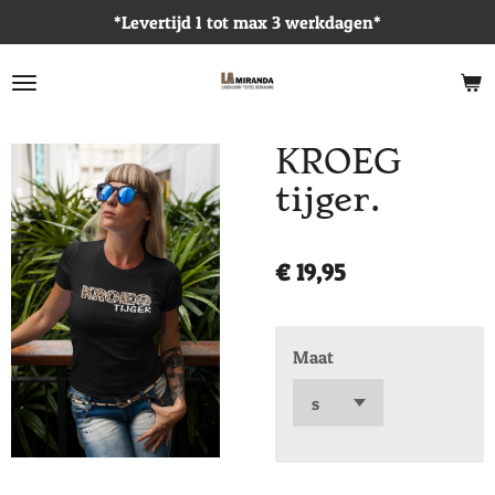
*Levertijd 1 tot max 3 werkdagen*
Ga
direct
naar
de
hoofdinhoud
KROEG
tijger.
€ 19,95
Maat