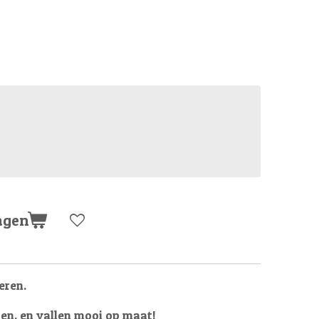
agen
eren.
oen, en vallen mooi op maat!