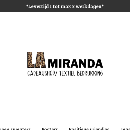
*Levertijd 1 tot max 3 werkdagen*
ween sweaters
Posters
Positieve vriendjes
Teg