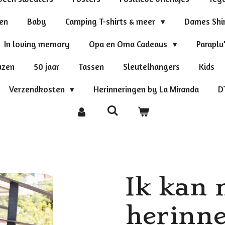
ten
Baby
Camping T-shirts & meer
Dames Shi
In loving memory
Opa en Oma Cadeaus
Paraplu
azen
50 jaar
Tassen
Sleutelhangers
Kids
Verzendkosten
Herinneringen by La Miranda
D
Ik kan 
herinne