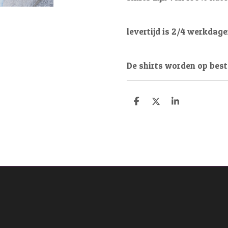
levertijd is 2/4 werkdag
De shirts worden op best
D
D
S
e
e
h
l
e
a
e
l
r
n
e