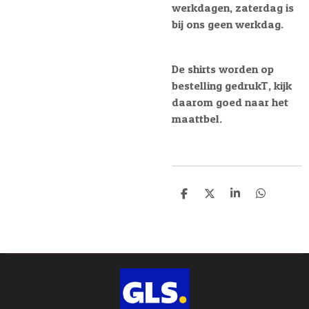
werkdagen, zaterdag is
bij ons geen werkdag.
De shirts worden op
bestelling gedrukT, kijk
daarom goed naar het
maattbel.
D
D
S
D
e
e
h
e
l
e
a
l
e
l
r
e
n
e
n