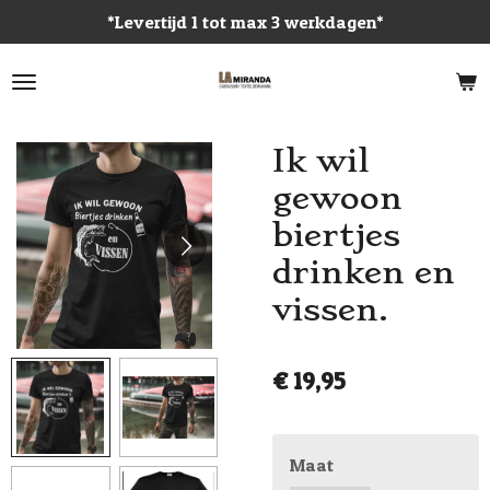
*Levertijd 1 tot max 3 werkdagen*
Ga
direct
naar
de
hoofdinhoud
Ik wil
gewoon
biertjes
drinken en
vissen.
€ 19,95
Maat