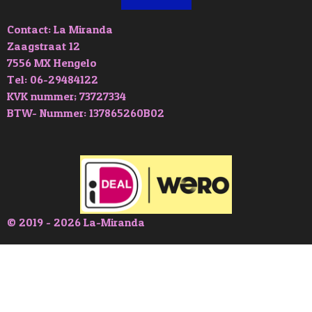
Contact: La Miranda
Zaagstraat 12
7556 MX Hengelo
Tel: 06-29484122
KVK nummer; 73727334
BTW- Nummer: 137865260B02
© 2019 - 2026 La-Miranda