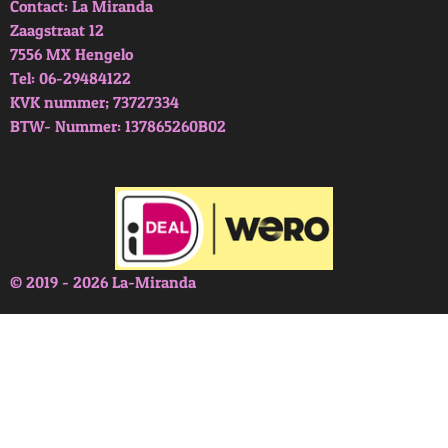
Contact: La Miranda
Zaagstraat 12
7556 MX Hengelo
Tel: 06-29484122
KVK nummer; 73727334
BTW- Nummer: 137865260B02
© 2019 - 2026 La-Miranda