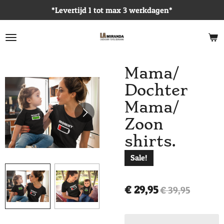
*Levertijd 1 tot max 3 werkdagen*
Ga
direct
naar
de
hoofdinhoud
Mama/
Dochter
Mama/
Zoon
shirts.
Sale!
€ 29,95
€ 39,95