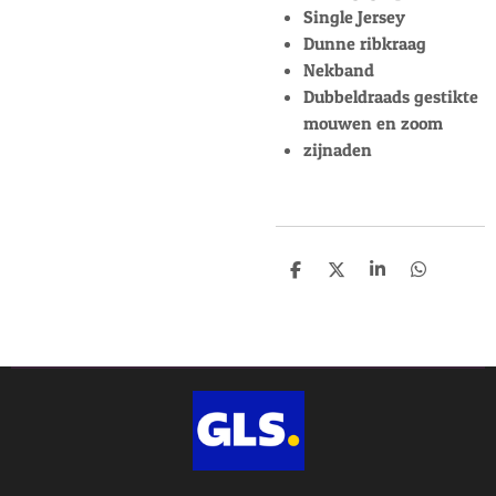
Single Jersey
Dunne ribkraag
Nekband
Dubbeldraads gestikte
mouwen en zoom
zijnaden
D
D
S
D
e
e
h
e
l
e
a
l
e
l
r
e
n
e
n