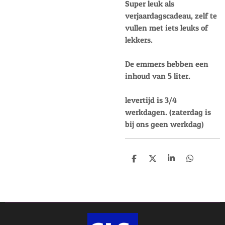
Super leuk als
verjaardagscadeau, zelf te
vullen met iets leuks of
lekkers.
De emmers hebben een
inhoud van 5 liter.
levertijd is 3/4
werkdagen. (zaterdag is
bij ons geen werkdag)
D
D
S
D
e
e
h
e
l
e
a
l
e
l
r
e
n
e
n