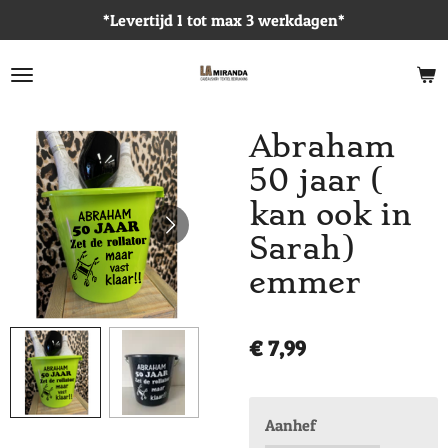
*Levertijd 1 tot max 3 werkdagen*
Ga
direct
naar
de
hoofdinhoud
Abraham
50 jaar (
kan ook in
Sarah)
emmer
€ 7,99
Aanhef