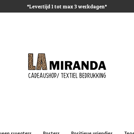
*Levertijd 1 tot max 3 werkdagen*
ween sweaters
Posters
Positieve vriendjes
Teg