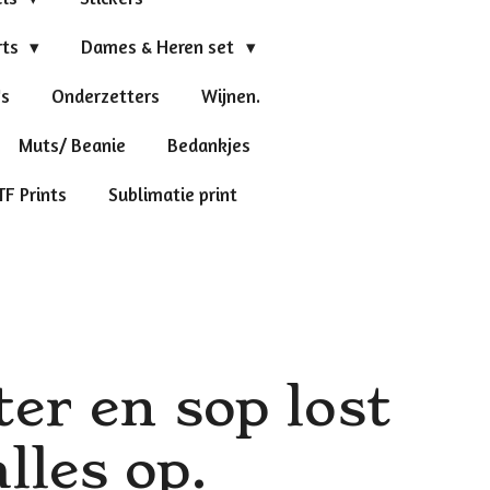
rts
Dames & Heren set
's
Onderzetters
Wijnen.
Muts/ Beanie
Bedankjes
TF Prints
Sublimatie print
er en sop lost
les op.