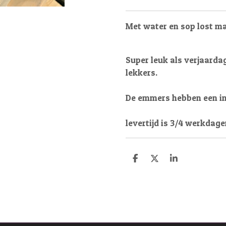
Met water en sop lost m
Super leuk als verjaardag
lekkers.
De emmers hebben een inh
levertijd is 3/4 werkdage
D
D
S
e
e
h
l
e
a
e
l
r
n
e