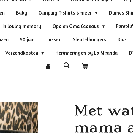
ten
Baby
Camping T-shirts & meer
Dames Shi
In loving memory
Opa en Oma Cadeaus
Paraplu
azen
50 jaar
Tassen
Sleutelhangers
Kids
Verzendkosten
Herinneringen by La Miranda
D
Met wat
mama al