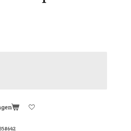
agen
358642