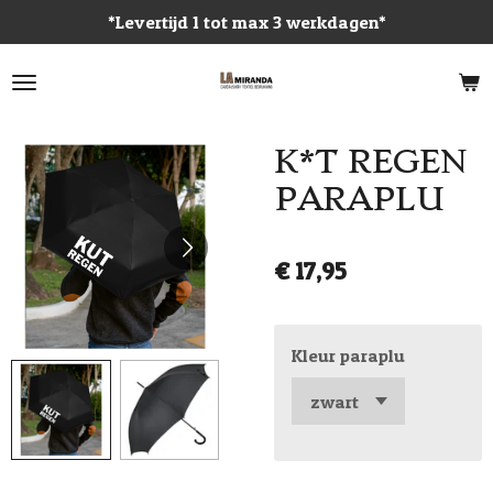
*Levertijd 1 tot max 3 werkdagen*
Ga
direct
naar
de
hoofdinhoud
K*T REGEN
PARAPLU
€ 17,95
Kleur paraplu