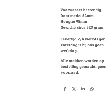
Vaatwasser bestendig.
Doorsnede: 82mm
Hoogte: 95mm
Gewicht: circa 323 gram
Levertijd 2/4 werkdagen,
zaterdag is bij ons geen
werkdag.
Alle mokken worden op
bestelling gemaakt, geen
voorraad.
D
D
S
D
e
e
h
e
l
e
a
l
e
l
r
e
n
e
n