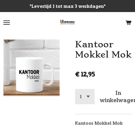
*Levertijd 1 tot max 3 werkdagen*
Ga
direct
naar
de
hoofdinhoud
Kantoor
Mokkel Mok
€ 12,95
In
winkelwage
Kantoor Mokkel Mok