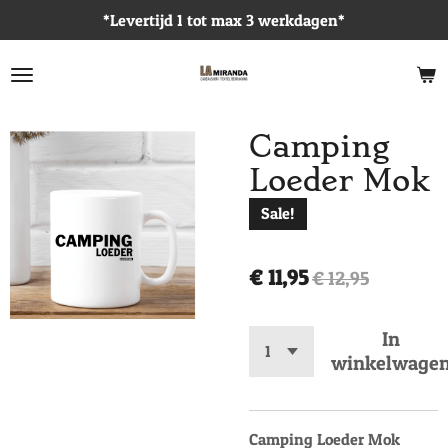
*Levertijd 1 tot max 3 werkdagen*
Ga
direct
naar
de
hoofdinhoud
Camping
Loeder Mok
Sale!
€ 11,95
€ 12,95
In
winkelwage
Camping Loeder Mok