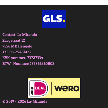
n
e
n
Contact: La Miranda
Zaagstraat 12
7556 MX Hengelo
Tel: 06-29484122
KVK nummer; 73727334
BTW- Nummer: 137865260B02
© 2019 - 2026 La-Miranda