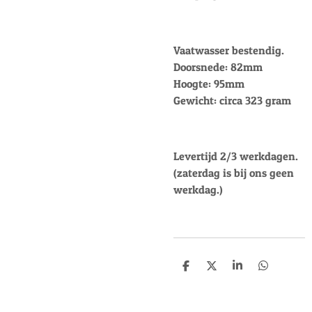
Vaatwasser bestendig.
Doorsnede: 82mm
Hoogte: 95mm
Gewicht: circa 323 gram
Levertijd 2/3 werkdagen.
(zaterdag is bij ons geen
werkdag.)
D
D
S
D
e
e
h
e
l
e
a
l
e
l
r
e