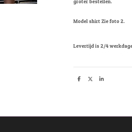
groter bestellen.
Model shirt Zie foto 2.
Levertijd is 2/4 werkdag
D
D
S
e
e
h
l
e
a
e
l
r
n
e