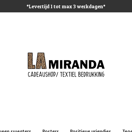
*Levertijd 1 tot max 3 werkdagen*
ween sweaters
Posters
Positieve vriendjes
Teg