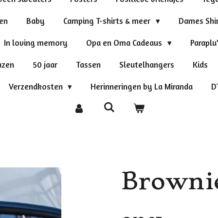
ten
Baby
Camping T-shirts & meer
Dames Shi
In loving memory
Opa en Oma Cadeaus
Paraplu
azen
50 jaar
Tassen
Sleutelhangers
Kids
Verzendkosten
Herinneringen by La Miranda
D
Brownie