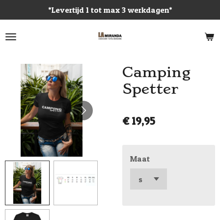
*Levertijd 1 tot max 3 werkdagen*
Ga
direct
naar
de
hoofdinhoud
Camping
Spetter
€ 19,95
Maat