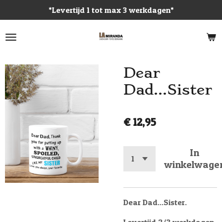
*Levertijd 1 tot max 3 werkdagen*
Ga
direct
naar
de
hoofdinhoud
Dear
Dad...Sister
€ 12,95
In
winkelwage
Dear Dad...Sister.
Levertijd 2/3 werkdagen.