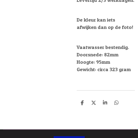
De kleur kan iets
afwijken dan op de foto!
Vaatwasser bestendig.
Doorsnede: 82mm
Hoogte: 95mm
Gewicht: circa 323 gram
D
D
S
D
e
e
h
e
l
e
a
l
e
l
r
e
n
e
n