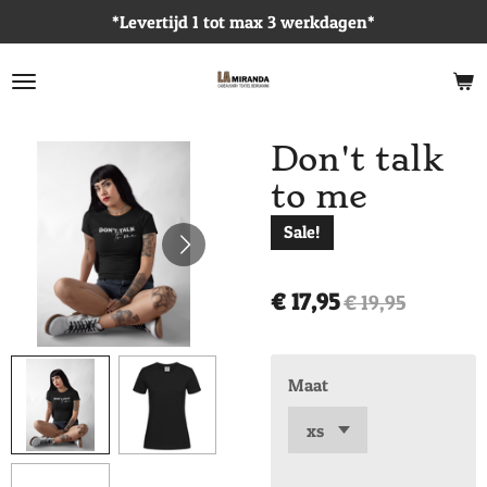
*Levertijd 1 tot max 3 werkdagen*
Ga
direct
naar
de
hoofdinhoud
Don't talk
to me
Sale!
€ 17,95
€ 19,95
Maat