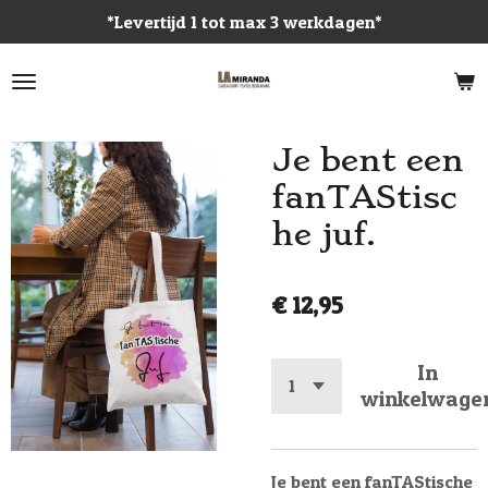
*Levertijd 1 tot max 3 werkdagen*
Ga
direct
naar
de
hoofdinhoud
Je bent een
fanTAStisc
he juf.
€ 12,95
In
winkelwage
Je bent een fanTAStische