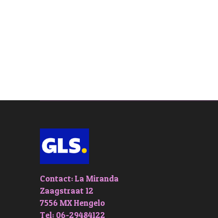
Contact: La Miranda
Zaagstraat 12
7556 MX Hengelo
Tel: 06-29484122