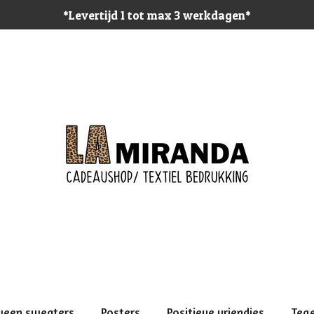
*Levertijd 1 tot max 3 werkdagen*
ween sweaters
Posters
Positieve vriendjes
Teg