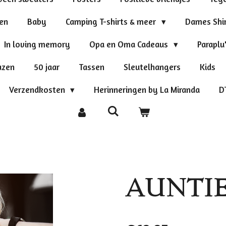
ten
Baby
Camping T-shirts & meer
Dames Shi
In loving memory
Opa en Oma Cadeaus
Paraplu
azen
50 jaar
Tassen
Sleutelhangers
Kids
Verzendkosten
Herinneringen by La Miranda
D
AUNTIE