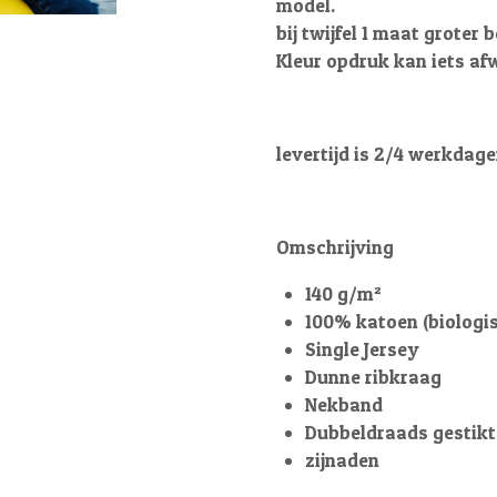
model.
bij twijfel 1 maat groter 
Kleur opdruk kan iets af
levertijd is 2/4 werkdag
Omschrijving
140 g/m²
100% katoen (biologi
Single Jersey
Dunne ribkraag
Nekband
Dubbeldraads gestik
zijnaden