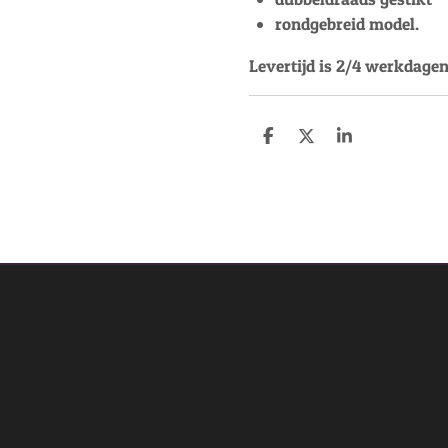
rondgebreid model.
Levertijd is 2/4 werkdagen
D
D
S
e
e
h
l
e
a
e
l
r
n
e