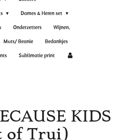
ts
Dames & Heren set
s
Onderzetters
Wijnen.
Muts/ Beanie
Bedankjes
ints
Sublimatie print
ECAUSE KIDS
 of Trui)