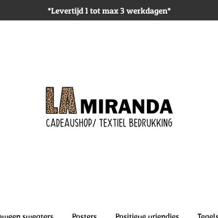
*Levertijd 1 tot max 3 werkdagen*
oween sweaters
Posters
Positieve vriendjes
Tegel