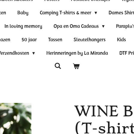
ten
Baby
Camping T-shirts & meer
Dames Shir
In loving memory
Opa en Oma Cadeaus
Paraplu'
lazen
50 jaar
Tassen
Sleutelhangers
Kids
Verzendkosten
Herinneringen by La Miranda
DTF Pr
WINE B
(T-shirt