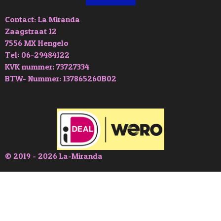
Contact: La Miranda
Zaagstraat 12
7556 MX Hengelo
Tel: 06-29484122
KVK nummer; 73727334
BTW- Nummer: 137865260B02
© 2019 - 2026 La-Miranda