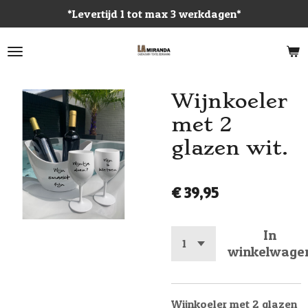
*Levertijd 1 tot max 3 werkdagen*
Ga
direct
naar
de
hoofdinhoud
Wijnkoeler
met 2
glazen wit.
€ 39,95
In
winkelwage
Wijnkoeler met 2 glazen