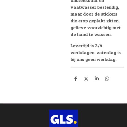
onbreekbaar en
vaatwasser bestendig,
maar door de stickers
die erop geplakt zitten,
gelieve voorzichtig met
de hand te wassen.
Levertijd is 2/4
werkdagen, zaterdag is
bij ons geen werkdag.
D
D
S
D
e
e
h
e
l
e
a
l
e
l
r
e
n
e
n