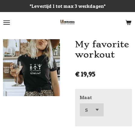
*Levertijd 1 tot max 3 werkdagen*
Ga
direct
naar
de
hoofdinhoud
My favorite
workout
€ 19,95
Maat