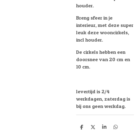
houder.
Breng sfeer in je
interieur, met deze super
leuk deze wooncirkels,
incl houder.
De cirkels hebben een
doorsnee van 20 cm en
10 cm.
levertijd is 2/4
werkdagen, zaterdag is
bij ons geen werkdag.
D
D
S
D
e
e
h
e