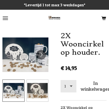
*Levertijd 1 tot max 3 werkdagen*
Ga
direct
naar
de
hoofdinhoud
2X
Wooncirkel
op houder.
€ 14,95
In
winkelwage
2X Wooncirkel op