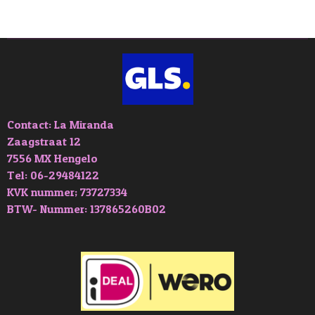
l
e
a
l
e
l
r
e
n
e
n
Contact: La Miranda
Zaagstraat 12
7556 MX Hengelo
Tel: 06-29484122
KVK nummer; 73727334
BTW- Nummer: 137865260B02