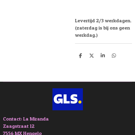
Levertijd 2/3 werkdagen.
(zaterdag is bij ons geen
werkdag.)
D
D
S
D
e
e
h
e
l
e
a
l
e
l
r
e
n
e
n
Contact: La Miranda
Zaagstraat 12
7556 MX Hengelo