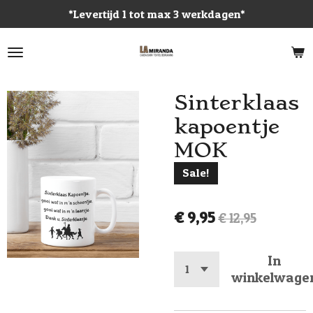
*Levertijd 1 tot max 3 werkdagen*
Ga
direct
naar
de
hoofdinhoud
Sinterklaas
kapoentje
MOK
Sale!
€ 9,95
€ 12,95
In
winkelwage