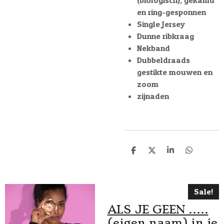
en ring-gesponnen
Single Jersey
Dunne ribkraag
Nekband
Dubbeldraads
gestikte mouwen en
zoom
zijnaden
D
D
S
D
e
e
h
e
l
e
a
l
e
l
r
e
n
e
n
Sale!
ALS JE GEEN .....
(eigen naam) in je