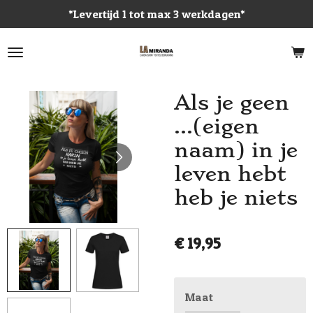
*Levertijd 1 tot max 3 werkdagen*
Ga
direct
naar
de
hoofdinhoud
Als je geen
...(eigen
naam) in je
leven hebt
heb je niets
€ 19,95
Maat