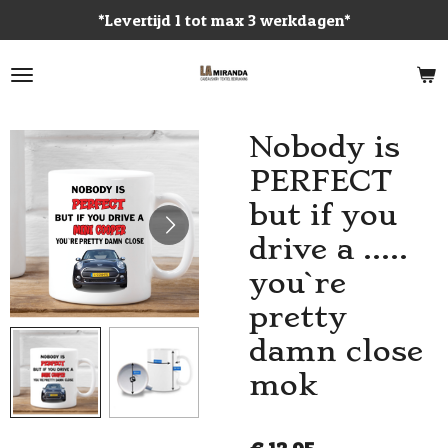
*Levertijd 1 tot max 3 werkdagen*
Ga
direct
naar
de
hoofdinhoud
Nobody is
PERFECT
but if you
drive a .....
you`re
pretty
damn close
mok