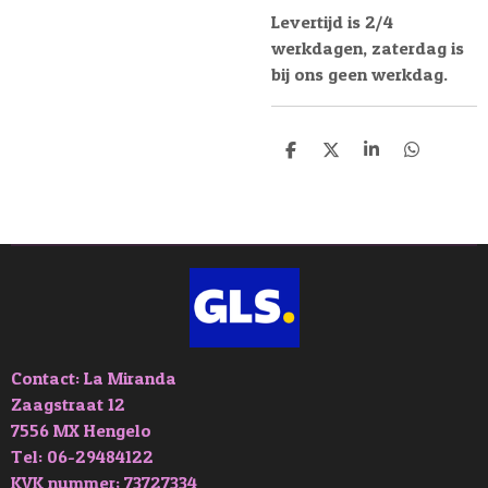
Levertijd is 2/4
werkdagen, zaterdag is
bij ons geen werkdag.
D
D
S
D
e
e
h
e
l
e
a
l
e
l
r
e
n
e
n
Contact: La Miranda
Zaagstraat 12
7556 MX Hengelo
Tel: 06-29484122
KVK nummer; 73727334