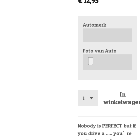
€ 12,95
Automerk
Foto van Auto
In
winkelwage
Nobody is PERFECT but if
you drive a ..... you`re