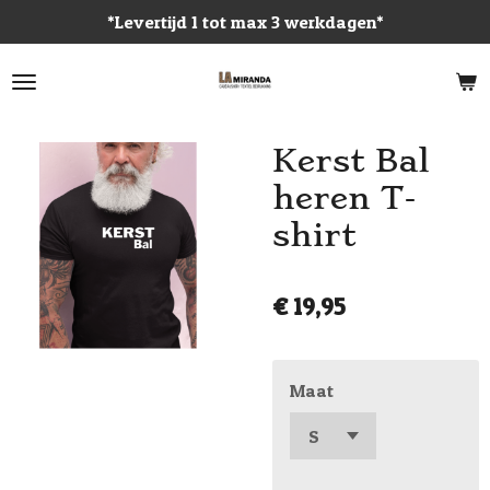
*Levertijd 1 tot max 3 werkdagen*
Ga
direct
naar
de
hoofdinhoud
Kerst Bal
heren T-
shirt
€ 19,95
Maat