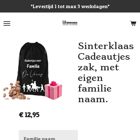
*Levertijd 1 tot max 3 werkdagen*
Ga
direct
naar
de
hoofdinhoud
Sinterklaas
Cadeautjes
zak, met
eigen
familie
naam.
€ 12,95
Familie naam