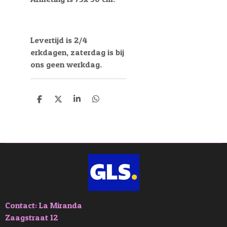
Levertijd is 2/4
erkdagen, zaterdag is bij
ons geen werkdag.
D
D
S
D
e
e
h
e
l
e
a
l
e
l
r
e
n
e
n
Contact: La Miranda
Zaagstraat 12