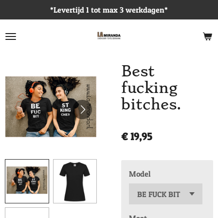
*Levertijd 1 tot max 3 werkdagen*
Ga
direct
naar
de
hoofdinhoud
Best
fucking
bitches.
€ 19,95
Model