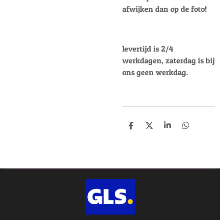
afwijken dan op de foto!
levertijd is 2/4
werkdagen, zaterdag is bij
ons geen werkdag.
D
D
S
D
e
e
h
e
l
e
a
l
e
l
r
e
n
e
n