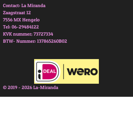
Contact: La Miranda
Zaagstraat 12
7556 MX Hengelo
Tel: 06-29484122
KVK nummer; 73727334
BTW- Nummer: 137865260B02
© 2019 - 2026 La-Miranda