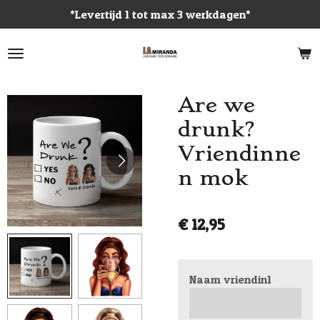
*Levertijd 1 tot max 3 werkdagen*
Ga
direct
naar
de
hoofdinhoud
Are we
drunk?
Vriendinne
n mok
€ 12,95
Naam vriendin1