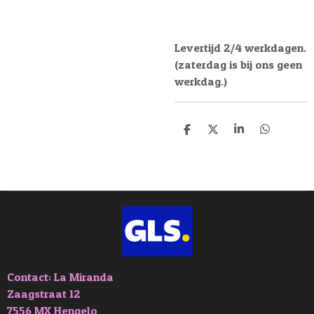
Levertijd 2/4 werkdagen.
(zaterdag is bij ons geen
werkdag.)
D
D
S
D
e
e
h
e
l
e
a
l
e
l
r
e
n
e
n
Contact: La Miranda
Zaagstraat 12
7556 MX Hengelo