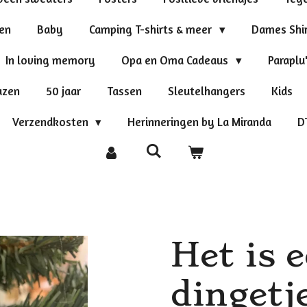
ten
Baby
Camping T-shirts & meer
Dames Shi
In loving memory
Opa en Oma Cadeaus
Paraplu
azen
50 jaar
Tassen
Sleutelhangers
Kids
Verzendkosten
Herinneringen by La Miranda
D
Het is 
dingetje