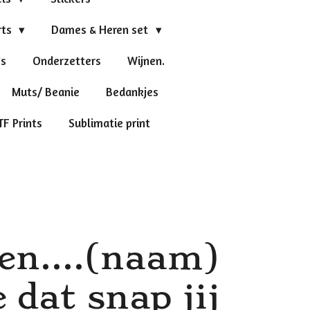
rts
Dames & Heren set
's
Onderzetters
Wijnen.
Muts/ Beanie
Bedankjes
TF Prints
Sublimatie print
een....(naam)
 dat snap jij