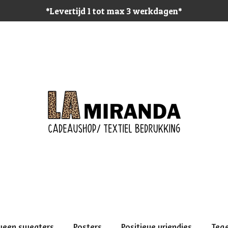
*Levertijd 1 tot max 3 werkdagen*
ween sweaters
Posters
Positieve vriendjes
Teg