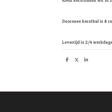
Kleur kerstballen wit of 
Doorsnee kerstbal is 8 c
Levertijd is 2/4 werkdag
D
D
S
e
e
h
l
e
a
e
l
r
n
e