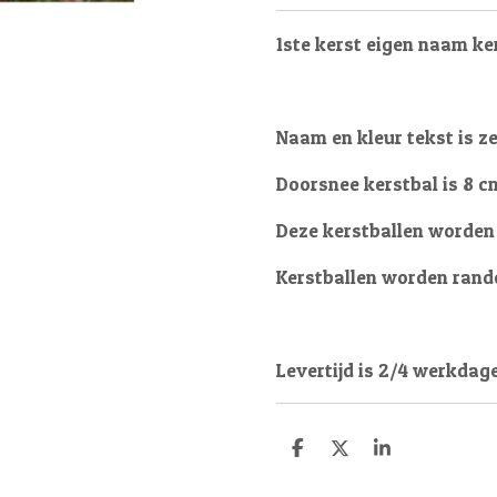
1ste kerst eigen naam ke
Naam en kleur tekst is ze
Doorsnee kerstbal is 8 c
Deze kerstballen worden 
Kerstballen worden rando
Levertijd is 2/4 werkdag
D
D
S
e
e
h
l
e
a