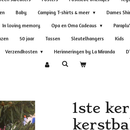
ten
Baby
Camping T-shirts & meer
Dames Shi
In loving memory
Opa en Oma Cadeaus
Paraplu
azen
50 jaar
Tassen
Sleutelhangers
Kids
Verzendkosten
Herinneringen by La Miranda
D
1ste ke
kerstba