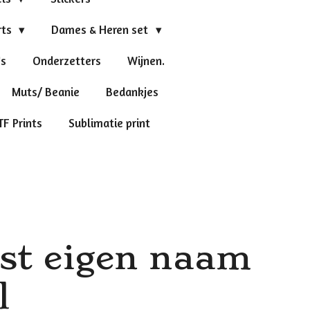
rts
Dames & Heren set
's
Onderzetters
Wijnen.
Muts/ Beanie
Bedankjes
TF Prints
Sublimatie print
rst eigen naam
l