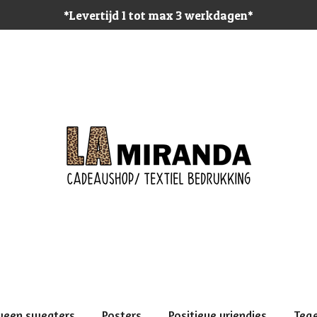
*Levertijd 1 tot max 3 werkdagen*
ween sweaters
Posters
Positieve vriendjes
Teg