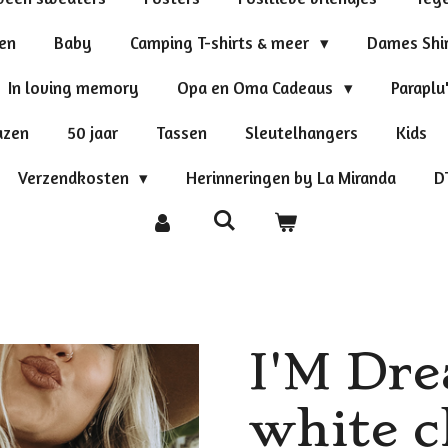
ten
Baby
Camping T-shirts & meer
Dames Shi
In loving memory
Opa en Oma Cadeaus
Paraplu
azen
50 jaar
Tassen
Sleutelhangers
Kids
Verzendkosten
Herinneringen by La Miranda
D
I'M Dre
white 