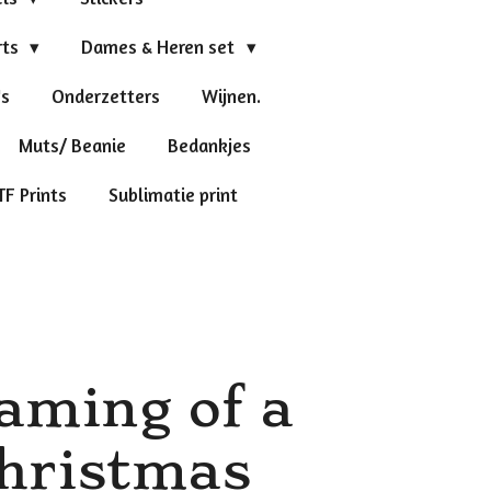
rts
Dames & Heren set
's
Onderzetters
Wijnen.
Muts/ Beanie
Bedankjes
TF Prints
Sublimatie print
aming of a
christmas