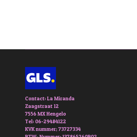
Contact: La Miranda
Zaagstraat 12
7556 MX Hengelo
Tel: 06-29484122
KVK nummer; 73727334
BTW- Nummer: 137865260B02