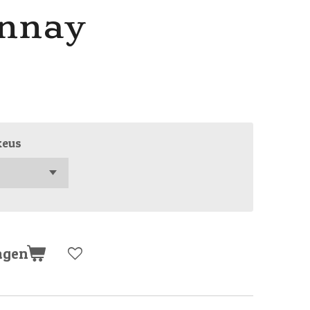
nnay
keus
agen