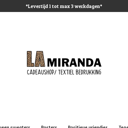
*Levertijd 1 tot max 3 werkdagen*
ween sweaters
Posters
Positieve vriendjes
Teg