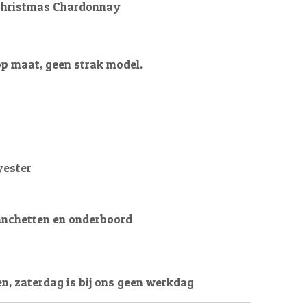
 christmas Chardonnay
op maat, geen strak model.
yester
anchetten en onderboord
en, zaterdag is bij ons geen werkdag