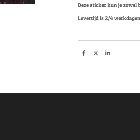
Deze sticker kun je zowel 
Levertijd is 2/4 werkdagen
D
D
S
e
e
h
l
e
a
e
l
r
n
e