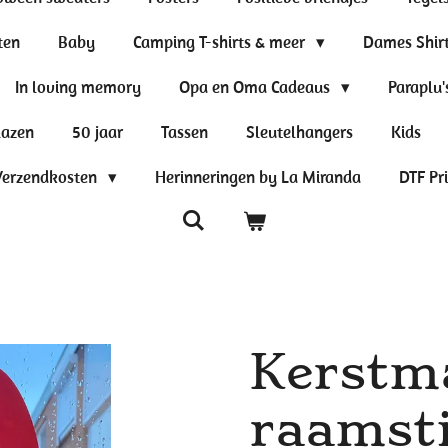
ten
Baby
Camping T-shirts & meer
Dames Shir
In loving memory
Opa en Oma Cadeaus
Paraplu'
lazen
50 jaar
Tassen
Sleutelhangers
Kids
Verzendkosten
Herinneringen by La Miranda
DTF Pr
Kerstm
raamst