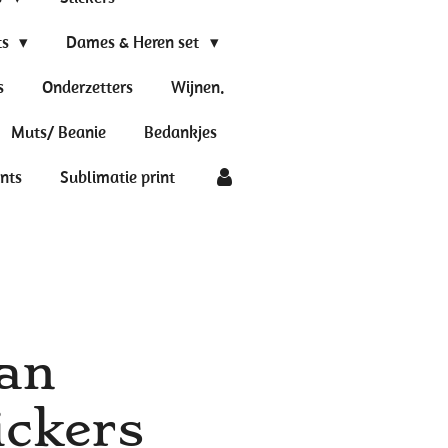
ts
Dames & Heren set
s
Onderzetters
Wijnen.
Muts/ Beanie
Bedankjes
ints
Sublimatie print
an
ickers