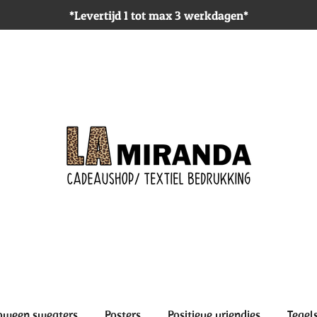
*Levertijd 1 tot max 3 werkdagen*
oween sweaters
Posters
Positieve vriendjes
Tegel