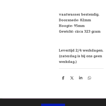
vaatwasser bestendig.
Doorsnede: 82mm
Hoogte: 95mm
Gewicht: circa 323 gram
Levertijd 2/4 werkdagen.
(zaterdag is bij ons geen
werkdag.)
D
D
S
D
e
e
h
e
l
e
a
l
e
l
r
e
n
e
n