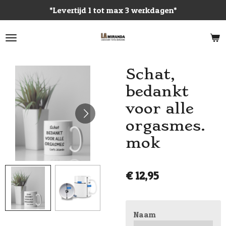
*Levertijd 1 tot max 3 werkdagen*
Ga
direct
naar
de
hoofdinhoud
Schat,
bedankt
voor alle
orgasmes.
mok
€ 12,95
Naam