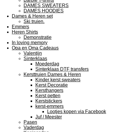
Barbie T-shirts
DAMES SWEATERS
DAMES HOODIES
Dames & Heren set
Ski truien.
Emmers
Heren Shirts
Demonstratie
In loving memory
Opa en Oma Cadeaus
Valentijn
Sinterklaas
Moederdag
Sinterklaas DTF transfers
Kersttruien Dames & Heren
Kinder kerst sweaters
Kerst Decoratie
Kersthangers
Kerst petten
Kerststickers
kerst-emmers
Lootjes kopen via Facebook
Juf / Meester
Pasen
Vaderdag