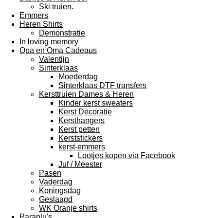
Ski truien.
Emmers
Heren Shirts
Demonstratie
In loving memory
Opa en Oma Cadeaus
Valentijn
Sinterklaas
Moederdag
Sinterklaas DTF transfers
Kersttruien Dames & Heren
Kinder kerst sweaters
Kerst Decoratie
Kersthangers
Kerst petten
Kerststickers
kerst-emmers
Lootjes kopen via Facebook
Juf / Meester
Pasen
Vaderdag
Koningsdag
Geslaagd
WK Oranje shirts
Paraplu's