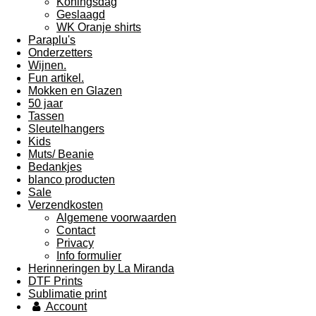
Koningsdag
Geslaagd
WK Oranje shirts
Paraplu's
Onderzetters
Wijnen.
Fun artikel.
Mokken en Glazen
50 jaar
Tassen
Sleutelhangers
Kids
Muts/ Beanie
Bedankjes
blanco producten
Sale
Verzendkosten
Algemene voorwaarden
Contact
Privacy
Info formulier
Herinneringen by La Miranda
DTF Prints
Sublimatie print
Account