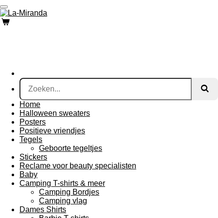
Ga
direct
naar
de
hoofdinhoud
Home
Halloween sweaters
Posters
Positieve vriendjes
Tegels
Geboorte tegeltjes
Stickers
Reclame voor beauty specialisten
Baby
Camping T-shirts & meer
Camping Bordjes
Camping vlag
Dames Shirts