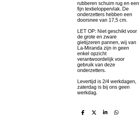
rubberen schuim rug en een
fijn textieloppervlak. De
onderzetters hebben een
doorsnee van 17,5 cm.
LET OP: Niet geschikt voor
de grote en zware
gietijzeren pannen, wij van
La-Miranda zijn in geen
enkel opzicht
verantwoordelijk voor
gebruik van deze
onderzetters.
Levertijd is 2/4 werkdagen,
zaterdag is bij ons geen
werkdag.
D
D
S
D
e
e
h
e
l
e
a
l
e
l
r
e
n
e
n