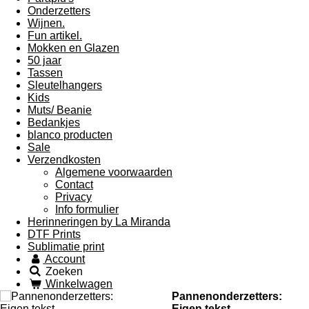
Onderzetters
Wijnen.
Fun artikel.
Mokken en Glazen
50 jaar
Tassen
Sleutelhangers
Kids
Muts/ Beanie
Bedankjes
blanco producten
Sale
Verzendkosten
Algemene voorwaarden
Contact
Privacy
Info formulier
Herinneringen by La Miranda
DTF Prints
Sublimatie print
Account
Zoeken
Winkelwagen
Pannenonderzetters:
Eigen tekst