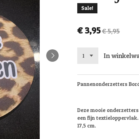
Sale!
€ 3,95
€ 5,95
In winkelw
Pannenonderzetters Bord
Deze mooie onderzetters
een fijn textieloppervla
17,5 cm.