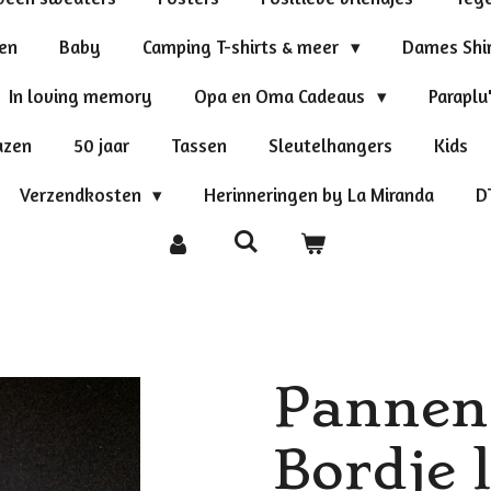
ten
Baby
Camping T-shirts & meer
Dames Shi
In loving memory
Opa en Oma Cadeaus
Paraplu
azen
50 jaar
Tassen
Sleutelhangers
Kids
Verzendkosten
Herinneringen by La Miranda
D
Pannen
Bordje 