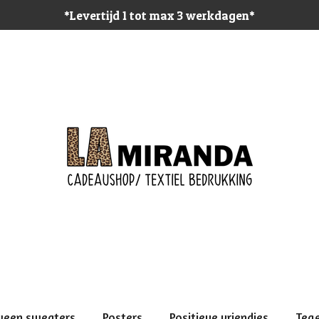
*Levertijd 1 tot max 3 werkdagen*
ween sweaters
Posters
Positieve vriendjes
Teg