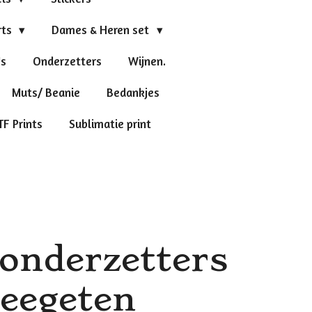
rts
Dames & Heren set
's
Onderzetters
Wijnen.
Muts/ Beanie
Bedankjes
TF Prints
Sublimatie print
onderzetters
leegeten