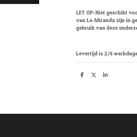
LET OP: Niet geschikt voo
van La-Miranda zijn in g
gebruik van deze onderze
Levertijd is 2/4 werkdag
D
D
S
e
e
h
l
e
a
e
l
r
n
e