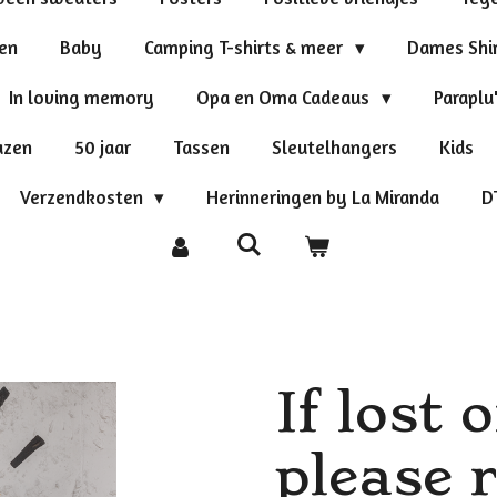
ten
Baby
Camping T-shirts & meer
Dames Shi
In loving memory
Opa en Oma Cadeaus
Paraplu
azen
50 jaar
Tassen
Sleutelhangers
Kids
Verzendkosten
Herinneringen by La Miranda
D
If lost 
please 