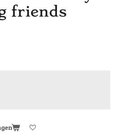
 friends
agen