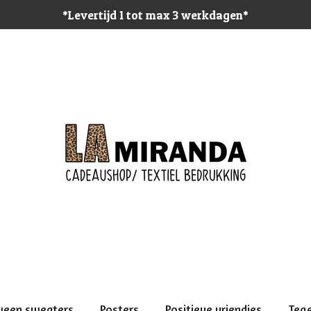
*Levertijd 1 tot max 3 werkdagen*
ween sweaters
Posters
Positieve vriendjes
Teg