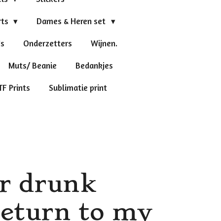
rts
Dames & Heren set
's
Onderzetters
Wijnen.
Muts/ Beanie
Bedankjes
TF Prints
Sublimatie print
or drunk
return to my