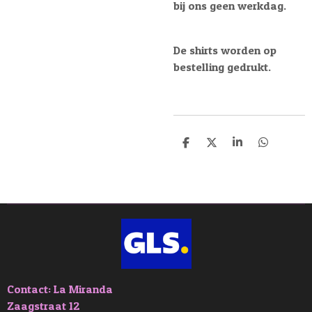
bij ons geen werkdag.
De shirts worden op
bestelling gedrukt.
D
D
S
D
e
e
h
e
l
e
a
l
e
l
r
e
n
e
n
Contact: La Miranda
Zaagstraat 12