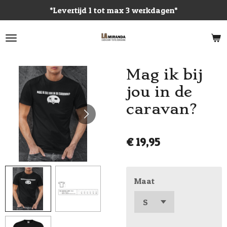
*Levertijd 1 tot max 3 werkdagen*
Ga
direct
naar
de
hoofdinhoud
Mag ik bij
jou in de
caravan?
€ 19,95
Maat