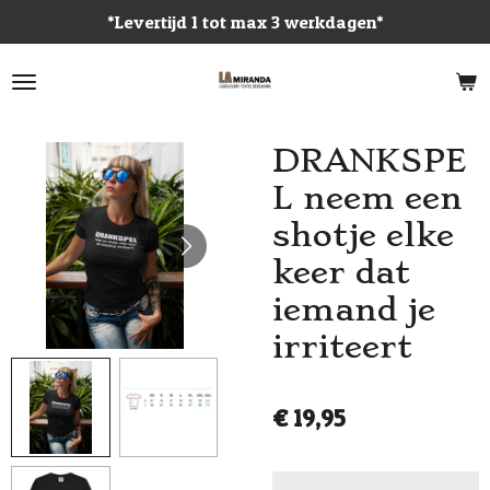
*Levertijd 1 tot max 3 werkdagen*
Ga
direct
naar
de
hoofdinhoud
DRANKSPE
L neem een
shotje elke
keer dat
iemand je
irriteert
€ 19,95