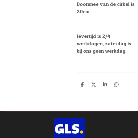
Doorsnee van de cirkel is
20cm.
levertijd is 2/4
werkdagen, zaterdag is
bij ons geen werkdag.
D
D
S
D
e
e
h
e
l
e
a
l
e
l
r
e
n
e
n