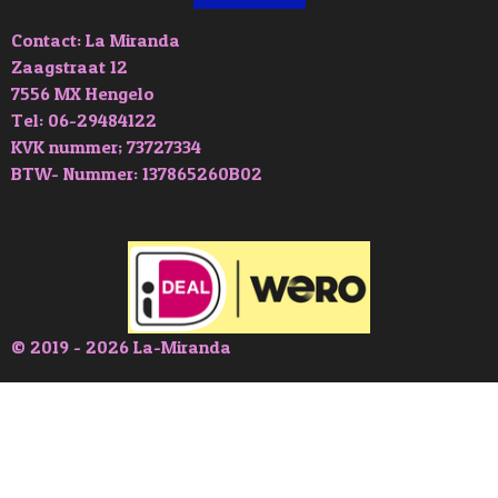
Contact: La Miranda
Zaagstraat 12
7556 MX Hengelo
Tel: 06-29484122
KVK nummer; 73727334
BTW- Nummer: 137865260B02
© 2019 - 2026 La-Miranda