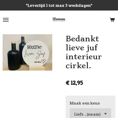
*Levertijd 1 tot max 3 werkdagen*
Ga
direct
naar
de
hoofdinhoud
Bedankt
lieve juf
interieur
cirkel.
€ 12,95
Maak een keus