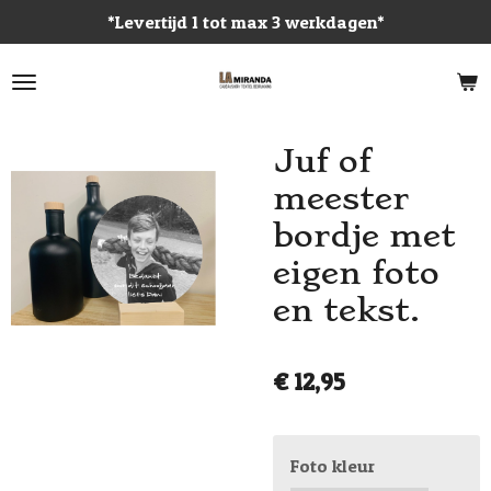
*Levertijd 1 tot max 3 werkdagen*
Ga
direct
naar
de
hoofdinhoud
Juf of
meester
bordje met
eigen foto
en tekst.
€ 12,95
Foto kleur