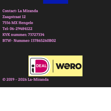
Contact: La Miranda
Zaagstraat 12
7556 MX Hengelo
Tel: 06-29484122
KVK nummer; 73727334
BTW- Nummer: 137865260B02
© 2019 - 2026 La-Miranda