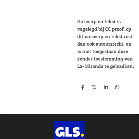
Ontwerp en tekst is
vagelegd bij CC proof, op
dit ontwerp en tekst rust
dan ook auteursrecht, en
is niet toegestaan deze
zonder toestemming van
La-Miranda te gebruiken.
D
D
S
D
e
e
h
e
l
e
a
l
e
l
r
e
n
e
n