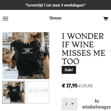
*Levertijd 1 tot max 3 werkdagen*
Ga
direct
naar
de
hoofdinhoud
I WONDER
IF WINE
MISSES ME
TOO
Sale!
€ 17,95
€ 19,95
In
winkelwage