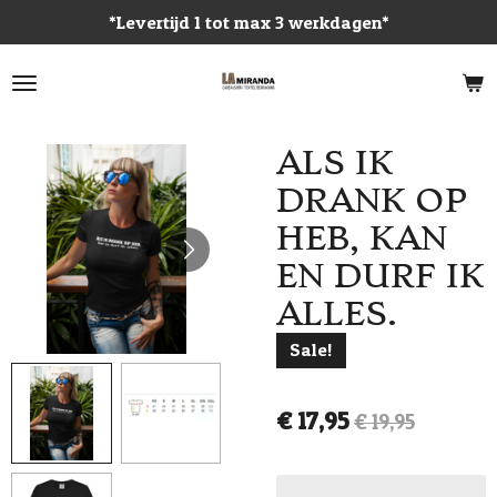
*Levertijd 1 tot max 3 werkdagen*
Ga
direct
naar
de
hoofdinhoud
ALS IK
DRANK OP
HEB, KAN
EN DURF IK
ALLES.
Sale!
€ 17,95
€ 19,95