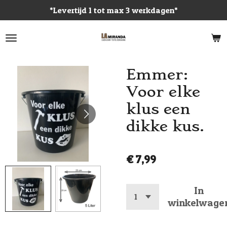
*Levertijd 1 tot max 3 werkdagen*
Ga
direct
naar
de
hoofdinhoud
Emmer:
Voor elke
klus een
dikke kus.
€ 7,99
In
winkelwage