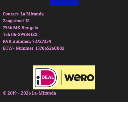
Contact: La Miranda
Zaagstraat 12
7556 MX Hengelo
Tel: 06-29484122
KVK nummer; 73727334
BTW- Nummer: 137865260B02
© 2019 - 2026 La-Miranda