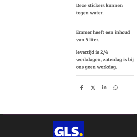
Deze stickers kunnen
tegen water.
Emmer heeft een inhoud
van 5 liter.
levertijd is 2/4
werkdagen, zaterdag is bij
ons geen werkdag.
D
D
S
D
e
e
h
e
l
e
a
l
e
l
r
e
n
e
n