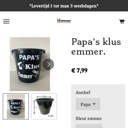
*Levertijd 1 tot max 3 werkdagen*
Ga
direct
naar
de
hoofdinhoud
Papa's klus
emmer.
€ 7,99
Aanhef
Kleur emmer