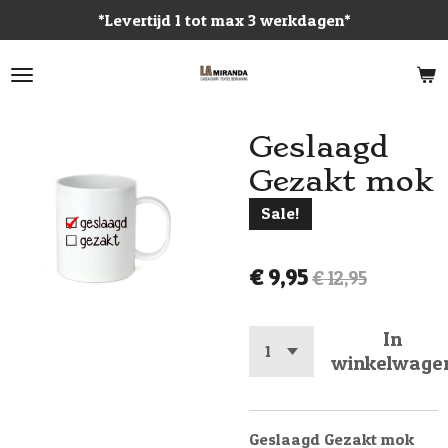
*Levertijd 1 tot max 3 werkdagen*
Ga
direct
naar
de
hoofdinhoud
Geslaagd
Gezakt mok
Sale!
€ 9,95
€ 12,95
In
winkelwage
Geslaagd Gezakt mok