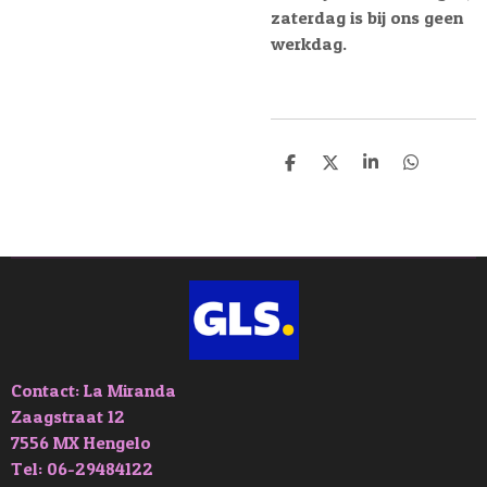
zaterdag is bij ons geen
werkdag.
D
D
S
D
e
e
h
e
l
e
a
l
e
l
r
e
n
e
n
Contact: La Miranda
Zaagstraat 12
7556 MX Hengelo
Tel: 06-29484122