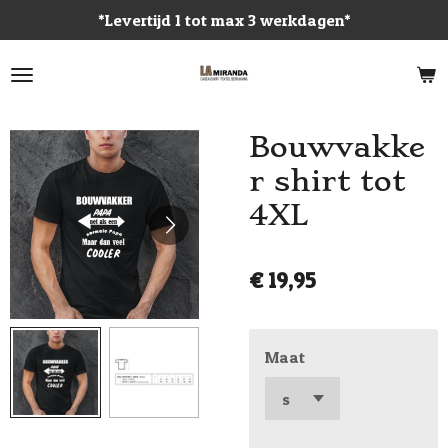
*Levertijd 1 tot max 3 werkdagen*
Ga
direct
naar
de
hoofdinhoud
Bouwvakke
r shirt tot
4XL
€ 19,95
Maat