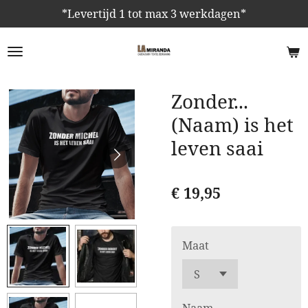
*Levertijd 1 tot max 3 werkdagen*
Ga
direct
naar
de
hoofdinhoud
Zonder...
(Naam) is het
leven saai
€ 19,95
Maat