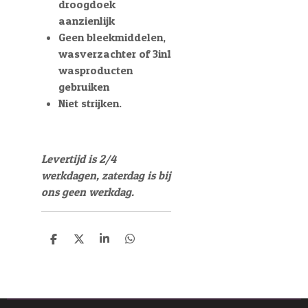
droogdoek
aanzienlijk
Geen bleekmiddelen,
wasverzachter of 3in1
wasproducten
gebruiken
Niet strijken.
Levertijd is 2/4
werkdagen, zaterdag is bij
ons geen werkdag.
D
D
S
D
e
e
h
e
l
e
a
l
e
l
r
e
n
e
n