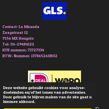
Contact: La Miranda
Zaagstraat 12
7556 MX Hengelo
Tel: 06-29484122
KVK nummer; 73727334
BTW- Nummer: 137865260B02
Deze website gebruikt cookies voor analyse-
doeleinden en/of het tonen van advertenties.
© 2019 - 2026 La-Miranda
Door gebruik te blijven maken van de site gaat u
hiermee akkoord.