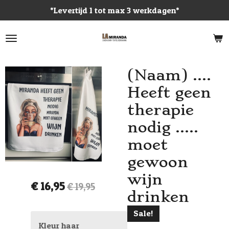
*Levertijd 1 tot max 3 werkdagen*
Ga
direct
naar
de
hoofdinhoud
(Naam) ….
Heeft geen
therapie
nodig …..
moet
gewoon
wijn
€ 16,95
€ 19,95
drinken
Sale!
Kleur haar