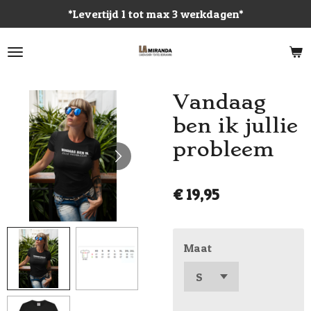
*Levertijd 1 tot max 3 werkdagen*
Ga
direct
naar
de
hoofdinhoud
Vandaag
ben ik jullie
probleem
€ 19,95
Maat