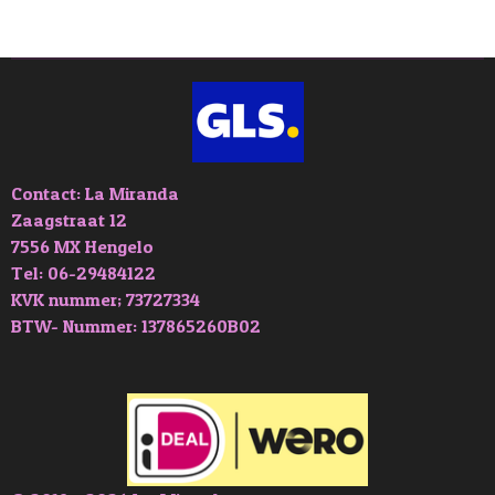
l
e
a
l
e
l
r
e
n
e
n
Contact: La Miranda
Zaagstraat 12
7556 MX Hengelo
Tel: 06-29484122
KVK nummer; 73727334
BTW- Nummer: 137865260B02