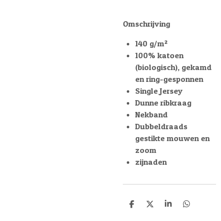
Omschrijving
140 g/m²
100% katoen
(biologisch), gekamd
en ring-gesponnen
Single Jersey
Dunne ribkraag
Nekband
Dubbeldraads
gestikte mouwen en
zoom
zijnaden
D
D
S
D
e
e
h
e