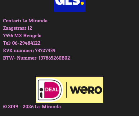
Contact: La Miranda
Zaagstraat 12
7556 MX Hengelo
Tel: 06-29484122
KVK nummer; 73727334
BTW- Nummer: 137865260B02
© 2019 - 2026 La-Miranda