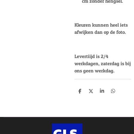
cm zonder hengsel.
Kleuren kunnen heel iets
afwijken dan op de foto.
Levertiijd is 2/4
werkdagen, zaterdag is bij
ons geen werkdag.
D
D
S
D
e
e
h
e
l
e
a
l
e
l
r
e
n
e
n