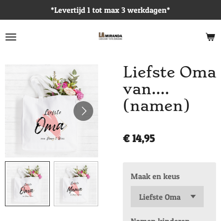
*Levertijd 1 tot max 3 werkdagen*
Ga
direct
naar
de
hoofdinhoud
Liefste Oma
van....
(namen)
€ 14,95
Maak en keus