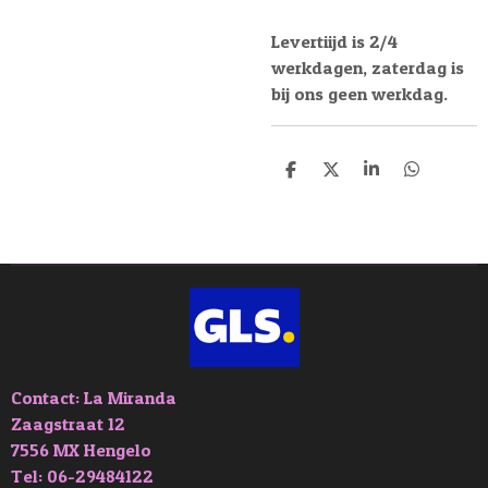
Levertiijd is 2/4
werkdagen, zaterdag is
bij ons geen werkdag.
D
D
S
D
e
e
h
e
l
e
a
l
e
l
r
e
n
e
n
Contact: La Miranda
Zaagstraat 12
7556 MX Hengelo
Tel: 06-29484122