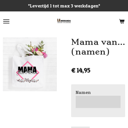
*Levertijd 1 tot max 3 werkdagen*
Ga
direct
naar
de
hoofdinhoud
Mama van...
(namen)
€ 14,95
Namen