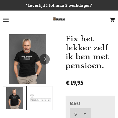
*Levertijd 1 tot max 3 werkdagen*
Ga
direct
naar
de
hoofdinhoud
Fix het
lekker zelf
ik ben met
pensioen.
€ 19,95
Maat