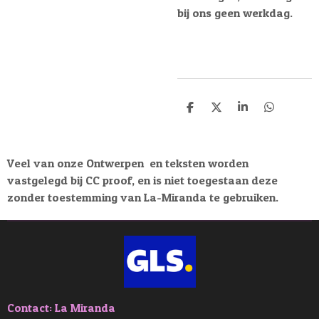
bij ons geen werkdag.
D
D
S
D
e
e
h
e
l
e
a
l
e
l
r
e
n
e
n
Veel van onze Ontwerpen en teksten worden
vastgelegd bij CC proof, en is niet toegestaan deze
zonder toestemming van La-Miranda te gebruiken.
Contact: La Miranda